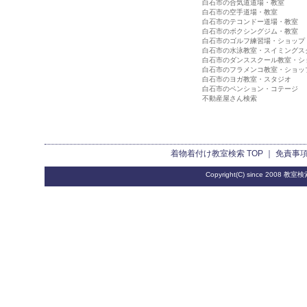
白石市の合気道道場・教室
白石市の空手道場・教室
白石市のテコンドー道場・教室
白石市のボクシングジム・教室
白石市のゴルフ練習場・ショップ
白石市の水泳教室・スイミングス
白石市のダンススクール教室・シ
白石市のフラメンコ教室・ショッ
白石市のヨガ教室・スタジオ
白石市のペンション・コテージ
不動産屋さん検索
着物着付け教室検索
TOP ｜
免責事
Copyright(C) since 2008
教室検