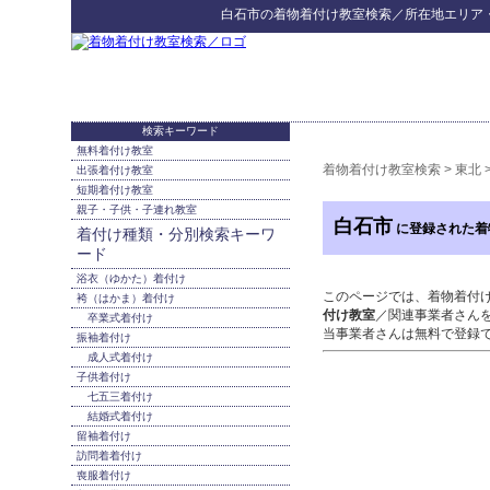
白石市
の
着物着付け教室検索
／所在地エリア
検索キーワード
無料着付け教室
着物着付け教室検索
>
東北
出張着付け教室
短期着付け教室
親子・子供・子連れ教室
白石市
に登録された着
着付け種類・分別検索キーワ
ード
浴衣（ゆかた）着付け
このページでは、着物着付
袴（はかま）着付け
付け教室
／関連事業者さん
卒業式着付け
当事業者さんは無料で登録
振袖着付け
成人式着付け
子供着付け
七五三着付け
結婚式着付け
留袖着付け
訪問着着付け
喪服着付け