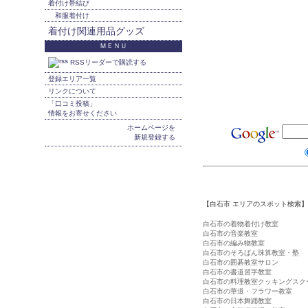
着付け帯結び
和服着付け
着付け関連用品グッズ
ＭＥＮＵ
RSSリーダーで購読する
登録エリア一覧
リンクについて
「口コミ投稿」
情報をお寄せください
ホームページを
新規登録する
【白石市 エリアのスポット検索】
白石市の着物着付け教室
白石市の音楽教室
白石市の編み物教室
白石市のそろばん珠算教室・塾
白石市の囲碁教室サロン
白石市の書道習字教室
白石市の料理教室クッキングスク
白石市の華道・フラワー教室
白石市の日本舞踊教室