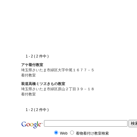
1 - 2 ( 2 件中 )
アヤ着付教室
埼玉県さいたま市緑区大字中尾１６７７－５
着付教室
装道高橋ミツヱきもの教室
埼玉県さいたま市緑区原山２丁目３９－１８
着付教室
1 - 2 ( 2 件中 )
Web
着物着付け教室検索