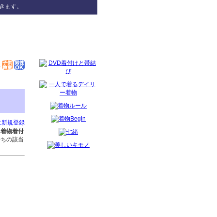
きます。
に新規登録
た
着物着付
持ちの該当