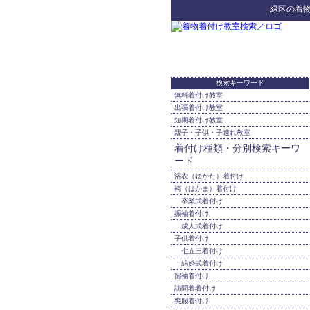
緑区
の
着
検索キーワード
無料着付け教室
出張着付け教室
短期着付け教室
親子・子供・子連れ教室
着付け種類・分別検索キーワ
ード
浴衣（ゆかた）着付け
袴（はかま）着付け
卒業式着付け
振袖着付け
成人式着付け
子供着付け
七五三着付け
結婚式着付け
留袖着付け
訪問着着付け
喪服着付け