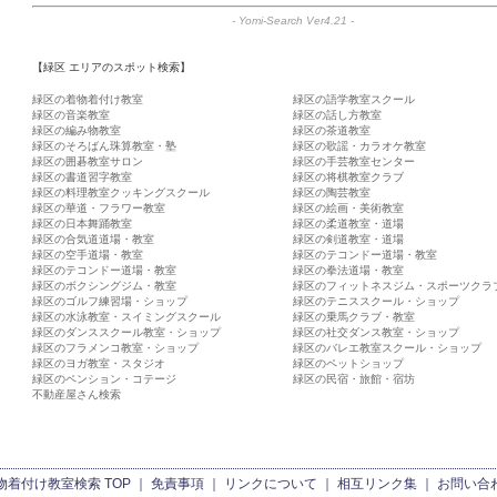
-
Yomi-Search Ver4.21
-
【緑区 エリアのスポット検索】
緑区の着物着付け教室
緑区の語学教室スクール
緑区の音楽教室
緑区の話し方教室
緑区の編み物教室
緑区の茶道教室
緑区のそろばん珠算教室・塾
緑区の歌謡・カラオケ教室
緑区の囲碁教室サロン
緑区の手芸教室センター
緑区の書道習字教室
緑区の将棋教室クラブ
緑区の料理教室クッキングスクール
緑区の陶芸教室
緑区の華道・フラワー教室
緑区の絵画・美術教室
緑区の日本舞踊教室
緑区の柔道教室・道場
緑区の合気道道場・教室
緑区の剣道教室・道場
緑区の空手道場・教室
緑区のテコンドー道場・教室
緑区のテコンドー道場・教室
緑区の拳法道場・教室
緑区のボクシングジム・教室
緑区のフィットネスジム・スポーツクラ
緑区のゴルフ練習場・ショップ
緑区のテニススクール・ショップ
緑区の水泳教室・スイミングスクール
緑区の乗馬クラブ・教室
緑区のダンススクール教室・ショップ
緑区の社交ダンス教室・ショップ
緑区のフラメンコ教室・ショップ
緑区のバレエ教室スクール・ショップ
緑区のヨガ教室・スタジオ
緑区のペットショップ
緑区のペンション・コテージ
緑区の民宿・旅館・宿坊
不動産屋さん検索
物着付け教室検索
TOP ｜
免責事項
｜
リンクについて
｜
相互リンク集
｜
お問い合