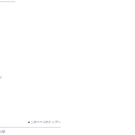
ブ
▲このページのトップへ
わせ