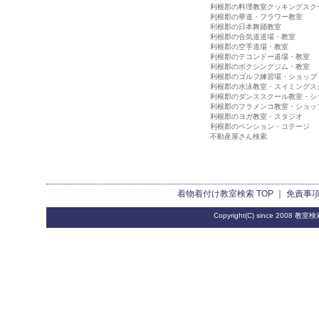
利根郡の料理教室クッキングスク
利根郡の華道・フラワー教室
利根郡の日本舞踊教室
利根郡の合気道道場・教室
利根郡の空手道場・教室
利根郡のテコンドー道場・教室
利根郡のボクシングジム・教室
利根郡のゴルフ練習場・ショップ
利根郡の水泳教室・スイミングス
利根郡のダンススクール教室・シ
利根郡のフラメンコ教室・ショッ
利根郡のヨガ教室・スタジオ
利根郡のペンション・コテージ
不動産屋さん検索
着物着付け教室検索
TOP ｜
免責事
Copyright(C) since 2008
教室検