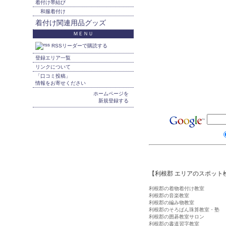
着付け帯結び
和服着付け
着付け関連用品グッズ
ＭＥＮＵ
RSSリーダーで購読する
登録エリア一覧
リンクについて
「口コミ投稿」
情報をお寄せください
ホームページを
新規登録する
【利根郡 エリアのスポット
利根郡の着物着付け教室
利根郡の音楽教室
利根郡の編み物教室
利根郡のそろばん珠算教室・塾
利根郡の囲碁教室サロン
利根郡の書道習字教室