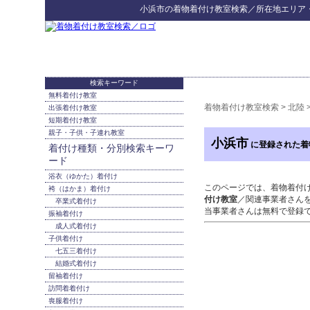
小浜市
の
着物着付け教室検索
／所在地エリア
検索キーワード
無料着付け教室
着物着付け教室検索
>
北陸
出張着付け教室
短期着付け教室
親子・子供・子連れ教室
小浜市
に登録された着
着付け種類・分別検索キーワ
ード
浴衣（ゆかた）着付け
このページでは、着物着付
袴（はかま）着付け
付け教室
／関連事業者さん
卒業式着付け
当事業者さんは無料で登録
振袖着付け
成人式着付け
子供着付け
七五三着付け
結婚式着付け
留袖着付け
訪問着着付け
喪服着付け