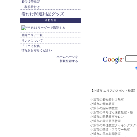
着付け帯結び
和服着付け
着付け関連用品グッズ
ＭＥＮＵ
RSSリーダーで購読する
登録エリア一覧
リンクについて
「口コミ投稿」
情報をお寄せください
ホームページを
新規登録する
【小浜市 エリアのスポット検索】
小浜市の着物着付け教室
小浜市の音楽教室
小浜市の編み物教室
小浜市のそろばん珠算教室・塾
小浜市の囲碁教室サロン
小浜市の書道習字教室
小浜市の料理教室クッキングスク
小浜市の華道・フラワー教室
小浜市の日本舞踊教室