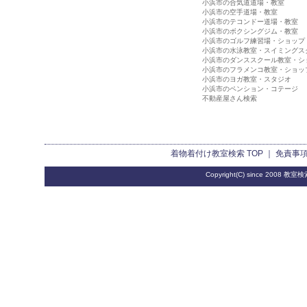
小浜市の合気道道場・教室
小浜市の空手道場・教室
小浜市のテコンドー道場・教室
小浜市のボクシングジム・教室
小浜市のゴルフ練習場・ショップ
小浜市の水泳教室・スイミングス
小浜市のダンススクール教室・シ
小浜市のフラメンコ教室・ショッ
小浜市のヨガ教室・スタジオ
小浜市のペンション・コテージ
不動産屋さん検索
着物着付け教室検索
TOP ｜
免責事
Copyright(C) since 2008
教室検