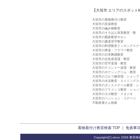
【大垣市 エリアのスポット
大垣市の着物着付け教室
大垣市の音楽教室
大垣市の編み物教室
大垣市のそろばん珠算教室・塾
大垣市の囲碁教室サロン
大垣市の書道習字教室
大垣市の料理教室クッキングスク
大垣市の華道・フラワー教室
大垣市の日本舞踊教室
大垣市の合気道道場・教室
大垣市の空手道場・教室
大垣市のテコンドー道場・教室
大垣市のボクシングジム・教室
大垣市のゴルフ練習場・ショップ
大垣市の水泳教室・スイミングス
大垣市のダンススクール教室・シ
大垣市のフラメンコ教室・ショッ
大垣市のヨガ教室・スタジオ
大垣市のペンション・コテージ
不動産屋さん検索
着物着付け教室検索
TOP ｜
免責事
Copyright(C) since 2008
教室検