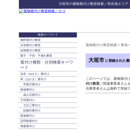
大垣市
の
着物着付け教室検索
／所在地エリア
検索キーワード
無料着付け教室
着物着付け教室検索
>
東海
出張着付け教室
短期着付け教室
親子・子供・子連れ教室
大垣市
に登録された着
着付け種類・分別検索キーワ
ード
浴衣（ゆかた）着付け
このページでは、着物着付
袴（はかま）着付け
付け教室
／関連事業者さん
卒業式着付け
当事業者さんは無料で登録
振袖着付け
成人式着付け
子供着付け
七五三着付け
結婚式着付け
留袖着付け
訪問着着付け
喪服着付け