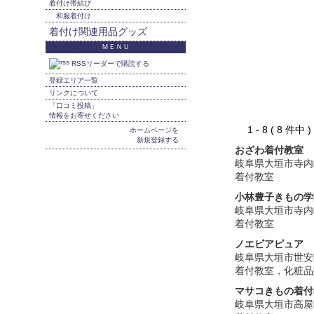
着付け帯結び
和服着付け
着付け関連用品グッズ
ＭＥＮＵ
RSSリーダーで購読する
登録エリア一覧
リンクについて
「口コミ投稿」
情報をお寄せください
1 - 8 ( 8 件中
ホームページを
新規登録する
おざわ着付教室
岐阜県大垣市寺内
着付教室
小林豊子きもの学
岐阜県大垣市寺内
着付教室
ノエビアピュア
岐阜県大垣市世安
着付教室，化粧品
マサコきもの着付
岐阜県大垣市高屋