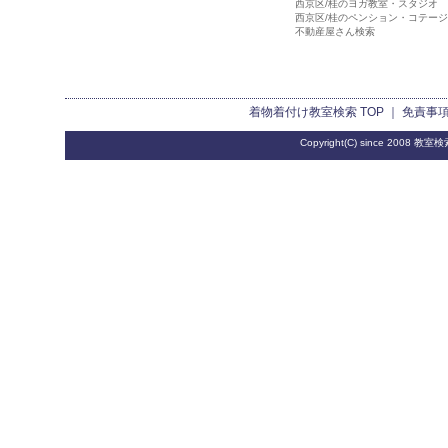
西京区/桂のヨガ教室・スタジオ
西京区/桂のペンション・コテージ
不動産屋さん検索
着物着付け教室検索
TOP ｜
免責事
Copyright(C) since 2008
教室検