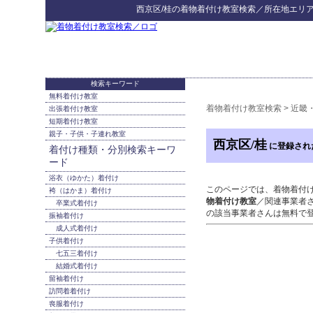
西京区/桂
の
着物着付け教室検索
／所在地エリ
検索キーワード
無料着付け教室
着物着付け教室検索
>
近畿
出張着付け教室
短期着付け教室
親子・子供・子連れ教室
西京区/桂
に登録され
着付け種類・分別検索キーワ
ード
浴衣（ゆかた）着付け
このページでは、着物着付
袴（はかま）着付け
物着付け教室
／関連事業者
卒業式着付け
の該当事業者さんは無料で
振袖着付け
成人式着付け
子供着付け
七五三着付け
結婚式着付け
留袖着付け
訪問着着付け
喪服着付け