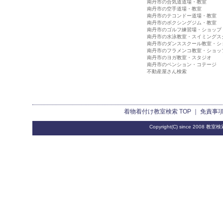
南丹市の合気道道場・教室
南丹市の空手道場・教室
南丹市のテコンドー道場・教室
南丹市のボクシングジム・教室
南丹市のゴルフ練習場・ショップ
南丹市の水泳教室・スイミングス
南丹市のダンススクール教室・シ
南丹市のフラメンコ教室・ショッ
南丹市のヨガ教室・スタジオ
南丹市のペンション・コテージ
不動産屋さん検索
着物着付け教室検索
TOP ｜
免責事
Copyright(C) since 2008
教室検