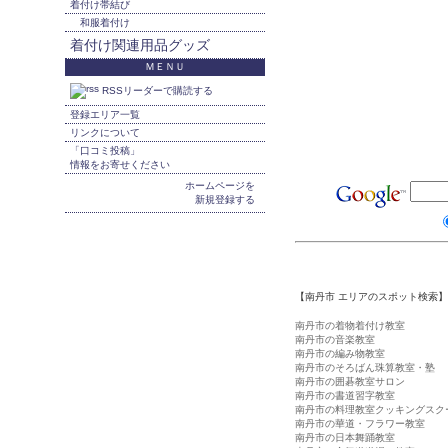
着付け帯結び
和服着付け
着付け関連用品グッズ
ＭＥＮＵ
RSSリーダーで購読する
登録エリア一覧
リンクについて
「口コミ投稿」
情報をお寄せください
ホームページを
新規登録する
【南丹市 エリアのスポット検索】
南丹市の着物着付け教室
南丹市の音楽教室
南丹市の編み物教室
南丹市のそろばん珠算教室・塾
南丹市の囲碁教室サロン
南丹市の書道習字教室
南丹市の料理教室クッキングスク
南丹市の華道・フラワー教室
南丹市の日本舞踊教室