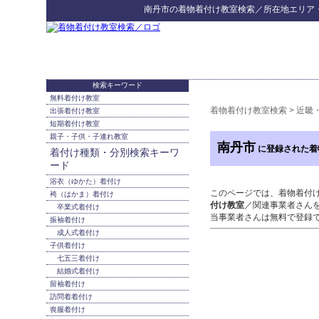
南丹市
の
着物着付け教室検索
／所在地エリア
検索キーワード
無料着付け教室
着物着付け教室検索
>
近畿
出張着付け教室
短期着付け教室
親子・子供・子連れ教室
南丹市
に登録された着
着付け種類・分別検索キーワ
ード
浴衣（ゆかた）着付け
このページでは、着物着付
袴（はかま）着付け
付け教室
／関連事業者さん
卒業式着付け
当事業者さんは無料で登録
振袖着付け
成人式着付け
子供着付け
七五三着付け
結婚式着付け
留袖着付け
訪問着着付け
喪服着付け